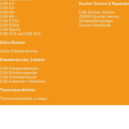
CAB A2+
Drucker Service & Reparatu
CAB A4+
CAB A6+
CAB Drucker Service
CAB A8+
ZEBRA Drucker Service
CAB EOS1
Sonderanfertigungen
CAB EOS4
Service Downloads
CAB Mach4
CAB XC4
und
CAB XC6
Zebra Drucker
Zebra Etikettendrucker
Etikettendrucker Zubehör
CAB Freispendesensor
CAB Etikettenspender
CAB Schneidemesser
CAB Aufwickler / Abwickler
Thermotransferfolie
Thermotransferfolie schwarz