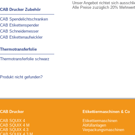
Unser Angebot richtet sich ausschl
Alle Preise zuzüglich 20% Mehrwert
CAB Drucker Zubehör
CAB Spendelichtschranken
CAB Etikettenspender
CAB Schneidemesser
CAB Etikettenaufwickler
Thermotransferfolie
Thermotransferfolie schwarz
Produkt nicht gefunden?
CAB Drucker
Etikettiermaschinen & Co
CAB SQUIX 4
Etikettiermaschinen
CAB SQUIX 4 M
Abfüllanlagen
CAB SQUIX 4.3
Verpackungsmaschinen
CAB SQUIX 4.3 M