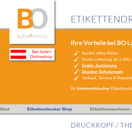
ETIKETTENDR
Ihre Vorteile bei BO L
Kaufen ohne Risiko
Gratis Lieferung ab 1.000,
Gratis Justierung
Drucker Schulungen
Verkauf, Service & Repara
Ihr
österreichischer
Etikettendr
Start
Etikettendrucker Shop
Etikettiermaschinen
DRUCKKOPF / TH