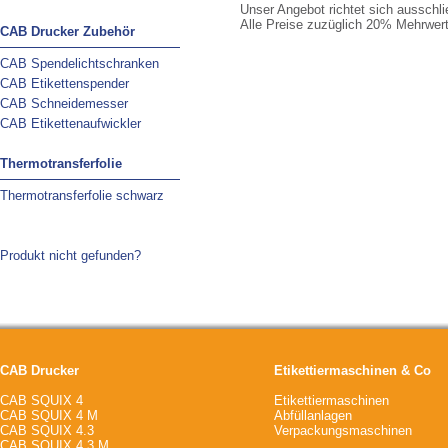
Unser Angebot richtet sich ausschl
Alle Preise zuzüglich 20% Mehrwert
CAB Drucker Zubehör
CAB Spendelichtschranken
CAB Etikettenspender
CAB Schneidemesser
CAB Etikettenaufwickler
Thermotransferfolie
Thermotransferfolie schwarz
Produkt nicht gefunden?
CAB Drucker
Etikettiermaschinen & Co
CAB SQUIX 4
Etikettiermaschinen
CAB SQUIX 4 M
Abfüllanlagen
CAB SQUIX 4.3
Verpackungsmaschinen
CAB SQUIX 4.3 M