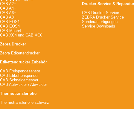
CAB A2+
Drucker Service & Reparatu
CAB A4+
CAB A6+
CAB Drucker Service
CAB A8+
ZEBRA Drucker Service
CAB EOS1
Sonderanfertigungen
CAB EOS4
Service Downloads
CAB Mach4
CAB XC4
und
CAB XC6
Zebra Drucker
Zebra Etikettendrucker
Etikettendrucker Zubehör
CAB Freispendesensor
CAB Etikettenspender
CAB Schneidemesser
CAB Aufwickler / Abwickler
Thermotransferfolie
Thermotransferfolie schwarz