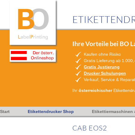
ETIKETTENDR
Ihre Vorteile bei BO L
Kaufen ohne Risiko
Gratis Lieferung ab 1.000,
Gratis Justierung
Drucker Schulungen
Verkauf, Service & Repara
Ihr
österreichischer
Etikettendr
Start
Etikettendrucker Shop
Etikettiermaschinen
CAB EOS2