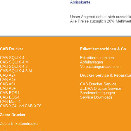
Abrisskante
Unser Angebot richtet sich ausschl
Alle Preise zuzüglich 20% Mehrwert
CAB Drucker
Etikettiermaschinen & Co
CAB SQUIX 4
Etikettiermaschinen
CAB SQUIX 4 M
Abfüllanlagen
CAB SQUIX 4.3
Verpackungsmaschinen
CAB SQUIX 4.3 M
CAB A2+
Drucker Service & Reparatu
CAB A4+
CAB A6+
CAB Drucker Service
CAB A8+
ZEBRA Drucker Service
CAB EOS1
Sonderanfertigungen
CAB EOS4
Service Downloads
CAB Mach4
CAB XC4
und
CAB XC6
Zebra Drucker
Zebra Etikettendrucker