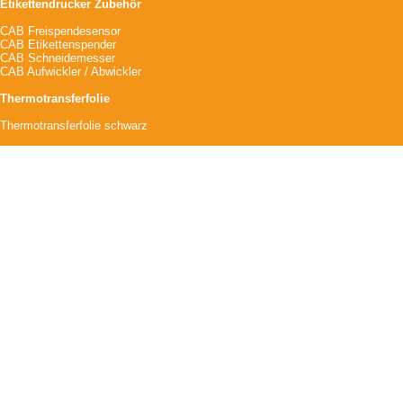
Etikettendrucker Zubehör
CAB Freispendesensor
CAB Etikettenspender
CAB Schneidemesser
CAB Aufwickler / Abwickler
Thermotransferfolie
Thermotransferfolie schwarz