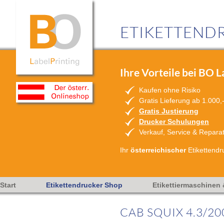
ETIKETTENDR
Ihre Vorteile bei BO L
Kaufen ohne Risiko
Gratis Lieferung ab 1.000,
Gratis Justierung
Drucker Schulungen
Verkauf, Service & Repara
Ihr
österreichischer
Etikettendr
Start
Etikettendrucker Shop
Etikettiermaschinen
CAB SQUIX 4.3/20