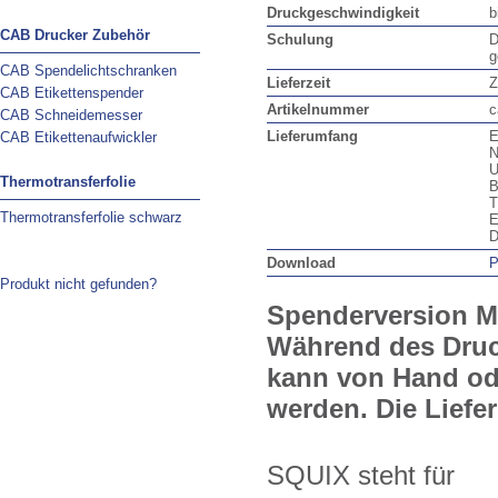
Druckgeschwindigkeit
b
CAB Drucker Zubehör
Schulung
D
g
CAB Spendelichtschranken
Lieferzeit
Z
CAB Etikettenspender
Artikelnummer
c
CAB Schneidemesser
Lieferumfang
E
CAB Etikettenaufwickler
N
U
Thermotransferfolie
B
T
Thermotransferfolie schwarz
E
D
Download
P
Produkt nicht gefunden?
Spenderversion Ma
Während des Druck
kann von Hand od
werden. Die Liefer
SQUIX steht für