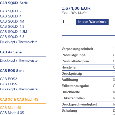
CAB SQUIX Serie
1.674,00 EUR
CAB SQUIX 2
Exkl. 20% MwSt.
CAB SQUIX 4
CAB SQUIX 4M
CAB SQUIX 4.3
CAB SQUIX 4.3M
CAB SQUIX 6.3
Druckkopf / Thermoleiste
Verpackungseinheit
1
CAB A+ Serie
Produktgruppe
C
Druckkopf / Thermoleiste
Produktkategorie
C
Hersteller
CAB EOS Serie
Druckprinzip
T
CAB EOS2
Auflösung
3
CAB EOS5
Etikettenausgabe
C
Druckkopf / Thermoleiste
Druckbreite
b
Etikettenrollen
b
CAB XC & CAB Mach 4S
Druckgeschwindigkeit
b
CAB Mach 4S
Schulung
D
CAB Mach 4.3S
g