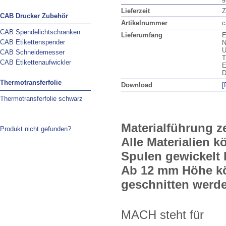
Lieferzeit
Z
CAB Drucker Zubehör
Artikelnummer
c
CAB Spendelichtschranken
Lieferumfang
E
CAB Etikettenspender
N
U
CAB Schneidemesser
T
CAB Etikettenaufwickler
E
D
Thermotransferfolie
Download
[
Thermotransferfolie schwarz
Materialführung ze
Produkt nicht gefunden?
Alle Materialien 
Spulen gewickelt b
Ab 12 mm Höhe kön
geschnitten werd
MACH steht für