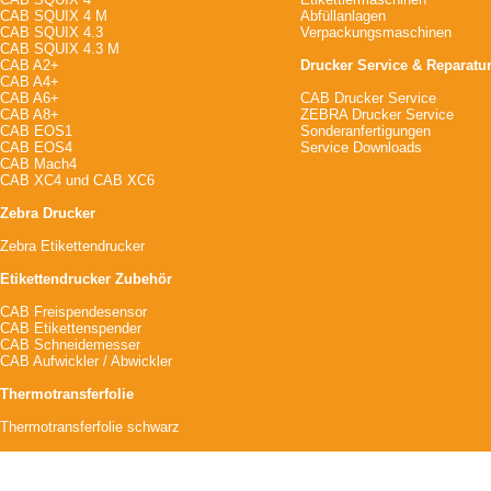
CAB SQUIX 4 M
Abfüllanlagen
CAB SQUIX 4.3
Verpackungsmaschinen
CAB SQUIX 4.3 M
CAB A2+
Drucker Service & Reparatu
CAB A4+
CAB A6+
CAB Drucker Service
CAB A8+
ZEBRA Drucker Service
CAB EOS1
Sonderanfertigungen
CAB EOS4
Service Downloads
CAB Mach4
CAB XC4
und
CAB XC6
Zebra Drucker
Zebra Etikettendrucker
Etikettendrucker Zubehör
CAB Freispendesensor
CAB Etikettenspender
CAB Schneidemesser
CAB Aufwickler / Abwickler
Thermotransferfolie
Thermotransferfolie schwarz