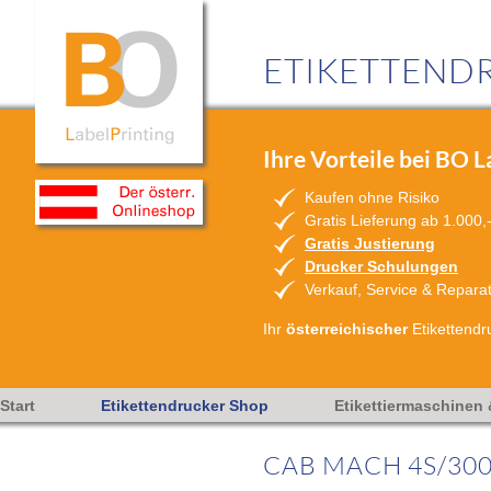
ETIKETTENDR
Ihre Vorteile bei BO L
Kaufen ohne Risiko
Gratis Lieferung ab 1.000,
Gratis Justierung
Drucker Schulungen
Verkauf, Service & Repara
Ihr
österreichischer
Etikettendr
Start
Etikettendrucker Shop
Etikettiermaschinen
CAB MACH 4S/30