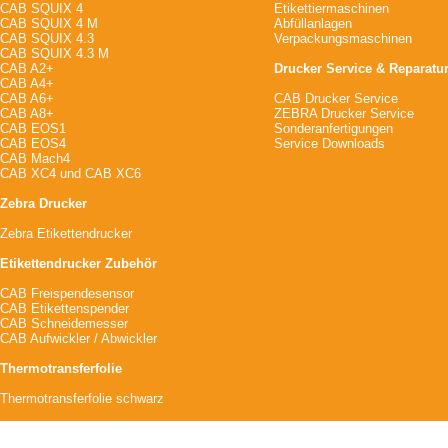
CAB SQUIX 4
Etikettiermaschinen
CAB SQUIX 4 M
Abfüllanlagen
CAB SQUIX 4.3
Verpackungsmaschinen
CAB SQUIX 4.3 M
CAB A2+
Drucker Service & Reparatu
CAB A4+
CAB A6+
CAB Drucker Service
CAB A8+
ZEBRA Drucker Service
CAB EOS1
Sonderanfertigungen
CAB EOS4
Service Downloads
CAB Mach4
CAB XC4
und
CAB XC6
Zebra Drucker
Zebra Etikettendrucker
Etikettendrucker Zubehör
CAB Freispendesensor
CAB Etikettenspender
CAB Schneidemesser
CAB Aufwickler / Abwickler
Thermotransferfolie
Thermotransferfolie schwarz