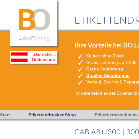
ETIKETTENDR
Ihre Vorteile bei BO L
Kaufen ohne Risiko
Gratis Lieferung ab 1.000,
Gratis Justierung
Drucker Schulungen
Verkauf, Service & Repara
Ihr
österreichischer
Etikettendr
Start
Etikettendrucker Shop
Etikettiermaschinen
CAB A8+/300
| 30