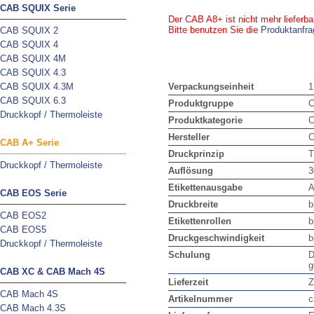
CAB SQUIX Serie
Der CAB A8+ ist nicht mehr lieferb
Bitte benutzen Sie die
Produktanfra
CAB SQUIX 2
CAB SQUIX 4
CAB SQUIX 4M
CAB SQUIX 4.3
CAB SQUIX 4.3M
Verpackungseinheit
1
CAB SQUIX 6.3
Produktgruppe
C
Druckkopf / Thermoleiste
Produktkategorie
C
Hersteller
CAB A+ Serie
Druckprinzip
T
Druckkopf / Thermoleiste
Auflösung
3
Etikettenausgabe
A
CAB EOS Serie
Druckbreite
b
CAB EOS2
Etikettenrollen
b
CAB EOS5
Druckgeschwindigkeit
b
Druckkopf / Thermoleiste
Schulung
D
g
CAB XC & CAB Mach 4S
Lieferzeit
Z
CAB Mach 4S
Artikelnummer
c
CAB Mach 4.3S