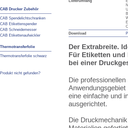
Lieferumfang
E
N
CAB Drucker Zubehör
U
B
W
CAB Spendelichtschranken
E
CAB Etikettenspender
C
CAB Schneidemesser
Download
P
CAB Etikettenaufwickler
Der Extrabreite. I
Thermotransferfolie
Für Etiketten und
Thermotransferfolie schwarz
bei einer Druckge
Produkt nicht gefunden?
Die professionellen
Anwendungsgebiet z
eine einfache und i
ausgerichtet.
Die Druckmechanik
Materialien geferti